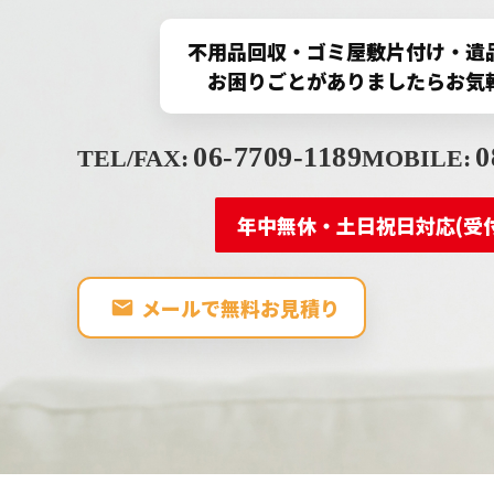
不用品回収・ゴミ屋敷片付け
・
遺
お困りごとがありましたら
お気
06-7709-1189
0
TEL/FAX:
MOBILE:
年中無休・土日祝日対応(受付
メールで無料お見積り