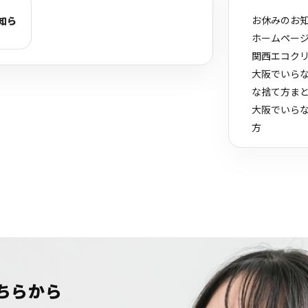
お休みのお
知ら
ホームペー
関西エコク
大阪でいら
な捨て方ま
大阪でいら
方
ちらから